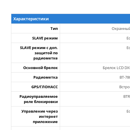
Характеристики
Тип
Охранный
SLAVE режим
Е
SLAVE режим с доп.
Е
защитой по
радиометке
Основной брелок
Брелок LCD DXL
Радиометка
BT-78
GPS/ГЛОНАСС
Встр
Радиоуправляемое
BTR
реле блокировки
Управление через
Е
интернет
приложение