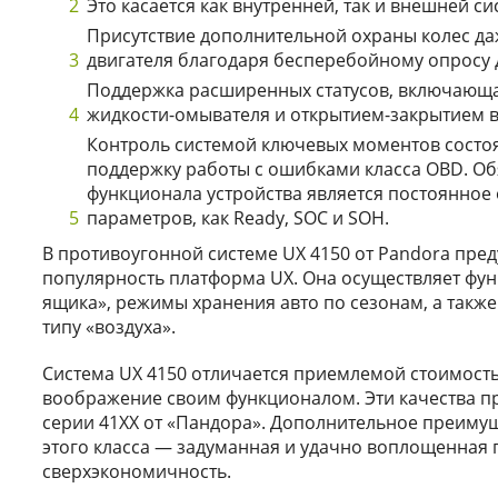
Это касается как внутренней, так и внешней с
Присутствие дополнительной охраны колес да
двигателя благодаря бесперебойному опросу 
Поддержка расширенных статусов, включающая
жидкости-омывателя и открытием-закрытием вс
Контроль системой ключевых моментов состо
поддержку работы с ошибками класса OBD. О
функционала устройства является постоянное
параметров, как Ready, SOC и SOH.
В противоугонной системе UX 4150 от Pandora пре
популярность платформа UX. Она осуществляет фу
ящика», режимы хранения авто по сезонам, а такж
типу «воздуха».
Система UX 4150 отличается приемлемой стоимость
воображение своим функционалом. Эти качества п
серии 41ХХ от «Пандора». Дополнительное преиму
этого класса — задуманная и удачно воплощенная
сверхэкономичность.