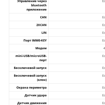
Управление через
Е
bluetooth
приложение
CAN
Е
2XCAN
Е
LIN
Е
Порт IMM0-KEY
Е
Модем
mini-USB/microUSB-
Е
порт
Бесключевой запуск
Е
Бесключевой запуск
Е
(клон)
Охрана периметра
Е
Датчик удара
Е
Датчик движения
Е