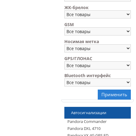
ЖК-брелок
GSM
Носимая метка
GPS/ГЛОНАС
Bluetooth интерфейс
Применить
Автосигнализации
Pandora Commander
Pandora DXL 4710
Pandora VX 4G GPS FD