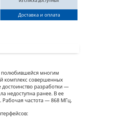
из списка доступных
Доставка и оплата
же полюбившейся многим
ой комплекс совершенных
е достоинство разработки —
ла недоступна ранее. В ее
 Рабочая частота — 868 МГц.
нтерфейсов: