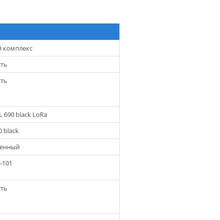
 комплекс
сть
сть
 690 black LoRa
0 black
оенный
-101
сть