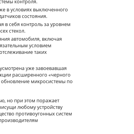
истемы контроля.
же в условиях выключенного
датчиков состояния.
 в себя контроль за уровнем
ех стекол.
яния автомобиля, включая
бязательным условием
 отслеживание таких
дусмотрена уже завоевавшая
нкции расширенного «черного
е обновление микросистемы по
ю, но при этом поражает
рисущи любому устройству
щество противоугонных систем
 производителям