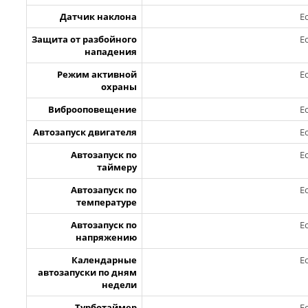
Датчик наклона
Е
Защита от разбойного
Е
нападения
Режим активной
Е
охраны
Виброоповещение
Е
Автозапуск двигателя
Е
Автозапуск по
Е
таймеру
Автозапуск по
Е
температуре
Автозапуск по
Е
напряжению
Календарные
Е
автозапуски по дням
недели
Турботаймер
Е