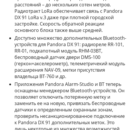
расстояний – до нескольких сотен метров.
Радиотракт LoRa обеспечивает связь с Pandora
DX 91 LoRa v.3 даже при плотной городской
застройке. Скорость обратной реакции
основного блока также выше средней.
Доступно множество дополнительных Bluetooth-
устройств для Pandora DX 91: радиореле RR-101,
RR-01, подкапотный модуль RHM-03BT,
беспроводный датчик двери DMS-100
(геркон+акселерометр), телеметричекий модуль
расширения NAV-09, метки присутствия
владельца BT-760 и др.
Приложения Pandora Alarm-Studio и BT теперь
оснащены менеджером Bluetooth-устройств. Он
позволяет отключить потерянную метку и
заменить ее на новую, привязать беспроводные
датчики к определенным охранным зонам,
проверить несанкционированное подключение
к Pandora DX 91 дополнительных меток. Это
лишь некоторые из множества возможностей