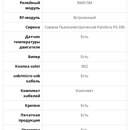
Релейный
RMD-5M
модуль
RF-модуль
Встроенный
Сирена
Сирена Пьезоэлектрическая Pandora PS-330
Датчик
Есть
температуры
двигателя
Бипер
Есть
Кнопка valet
BS2
usb/micro usb
Есть
кабель
Комплект
Комплект
кабелей
Крепеж
Есть
Печатная
Есть
продукция
Упаковка
Есть