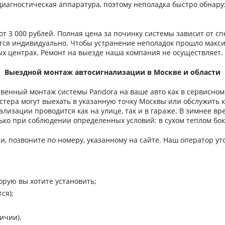
иагностическая аппаратура, поэтому неполадка быстро обнару
от 3 000 рублей. Полная цена за починку системы зависит от с
тся индивидуально. Чтобы устранение неполадок прошло макс
ых центрах. Ремонт на выезде наша компания не осуществляет.
Выездной монтаж автосигнализации в Москве и области
енный монтаж системы Pandora на ваше авто как в сервисном ц
тера могут выехать в указанную точку Москвы или обслужить кл
ализации проводится как на улице, так и в гараже. В зимнее вр
ько при соблюдении определенных условий: в сухом теплом бо
и, позвоните по номеру, указанному на сайте. Наш оператор у
орую вы хотите установить;
ся);
ичии).