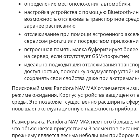
определение местоположения автомобиля;
настройка устройства с помощью Bluet
o
oth-ин
возможность отслеживать транспортное средс
заранее расписанию;
отслеживание при помощи встроенного аксел
сервисом p-on.ru или посредством приложени
встроенная память маяка буферизирует более 
на сервер, если отсутствует GSM-покрытие;
идеально подходит для отслеживания транспор
доступностью, поскольку аккумулятор устойчи
сохранять свои свойства даже при экстремаль
Поисковый маяк Pandora NAV MAX отличается низк
режиме ожидания. Корпус устройства защищен от
среды. Это позволяет существенно расширить сферу
повышает эксплуатационную надежность прибора.
Размер маяка Pandora NAV MAX немного больше, че
что объясняется присутствием 3 элементов питания 
прежнему является весьма небольшим прибором в