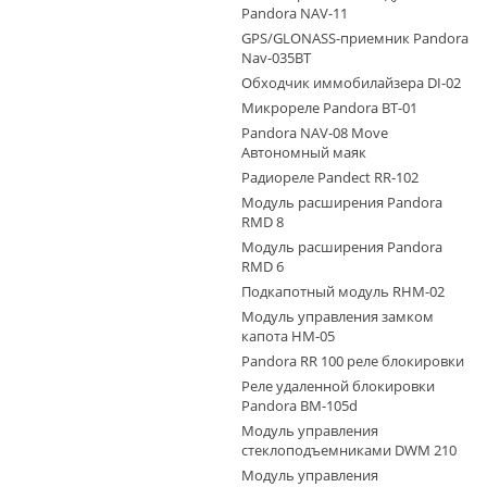
Pandora NAV-11
GPS/GLONASS-приемник Pandora
Nav-035BT
Обходчик иммобилайзера DI-02
Микрореле Pandora BT-01
Pandora NAV-08 Move
Автономный маяк
Радиореле Pandect RR-102
Модуль расширения Pandora
RMD 8
Модуль расширения Pandora
RMD 6
Подкапотный модуль RHM-02
Модуль управления замком
капота HM-05
Pandora RR 100 реле блокировки
Реле удаленной блокировки
Pandora ВМ-105d
Модуль управления
стеклоподъемниками DWM 210
Модуль управления