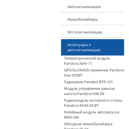
Автосигнализации
Иммобилайзеры
Мотосигнализации
Аксесcуары к
автосигнализации
Телеметрический модуль
Pandora NAV-11
GPS/GLONASS-приемник Pandora
Nav-035BT
Радиореле Pandect BTR-101
Модуль управления замком
капота Pandora HM-06
Радиомодуль моторного отсека
Pandora RHM-03 BT
Релейный модуль автозапуска
RMD-5M
Обходчик иммобилайзера