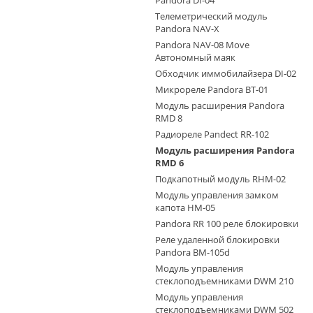
Pandora DI-04
Телеметрический модуль
Pandora NAV-X
Pandora NAV-08 Move
Автономный маяк
Обходчик иммобилайзера DI-02
Микрореле Pandora BT-01
Модуль расширения Pandora
RMD 8
Радиореле Pandect RR-102
Модуль расширения Pandora
RMD 6
Подкапотный модуль RHM-02
Модуль управления замком
капота HM-05
Pandora RR 100 реле блокировки
Реле удаленной блокировки
Pandora ВМ-105d
Модуль управления
стеклоподъемниками DWM 210
Модуль управления
стеклоподъемниками DWM 502