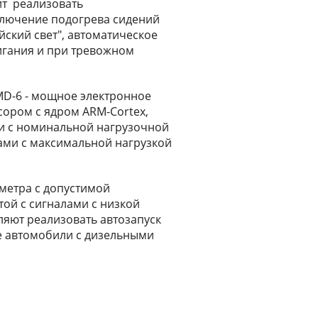
ит реализовать
лючение подогрева сидений
йский свет", автоматическое
игания и при тревожном
D-6 - мощное электронное
сором с ядром ARM-Cortex,
и с номинальной нагрузочной
ами с максимальной нагрузкой
метра с допустимой
той с сигналами с низкой
ляют реализовать автозапуск
е автомобили с дизельными