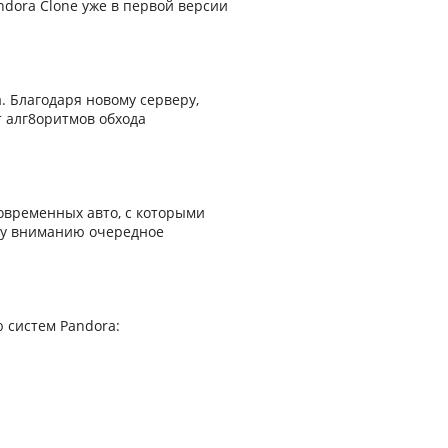
ndora Clone уже в первой версии
. Благодаря новому серверу,
 алг8оритмов обхода
овременных авто, с которыми
му вниманию очередное
 систем Pandora: