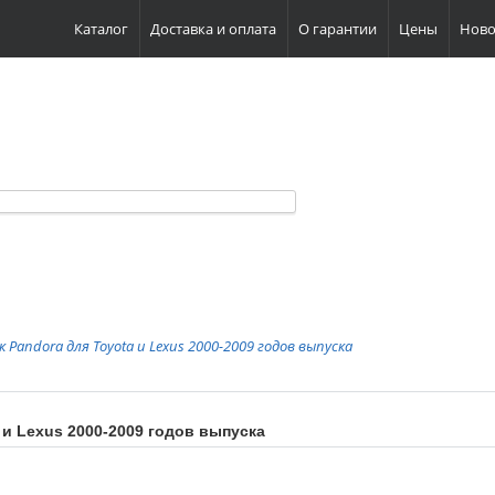
Каталог
Доставка и оплата
О гарантии
Цены
Ново
 ОХРАННЫЕ СИСТЕМЫ
Моск
Моск
А
Моск
+7 (4
+7 (9
info
Pand
 Pandora для Toyota и Lexus 2000-2009 годов выпуска
 и Lexus 2000-2009 годов выпуска