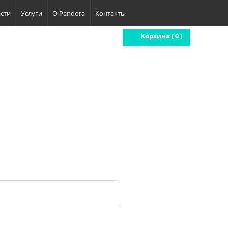
сти
Услуги
О Pandora
Контакты
Корзина (
0
)
ва, ул. Ермакова Роща, 7, стр. 2
ва, ул. Ташкентская, 28, стр. 1, эт. 3
ва, ул. Адмирала Руднева, д.20
95) 211 65 39
85) 767 52 00
@pandora-auto.ru
ora-Auto