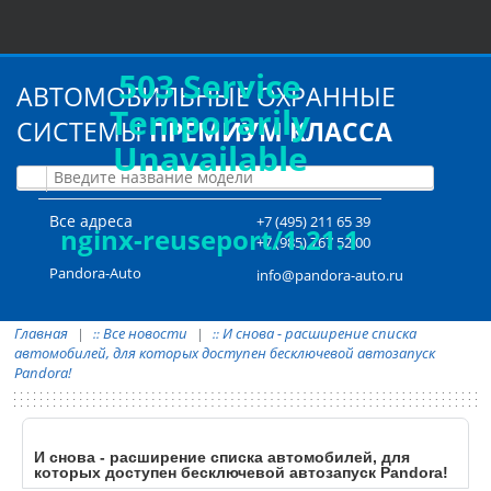
503 Service
АВТОМОБИЛЬНЫЕ ОХРАННЫЕ
Temporarily
СИСТЕМЫ
ПРЕМИУМ КЛАССА
Unavailable
Все адреса
+7 (495) 211 65 39
nginx-reuseport/1.21.1
+7 (985) 767 52 00
Pandora-Auto
info@pandora-auto.ru
Главная
Все новости
И снова - расширение списка
::
::
автомобилей, для которых доступен бесключевой автозапуск
Pandora!
И снова - расширение списка автомобилей, для
которых доступен бесключевой автозапуск Pandora!