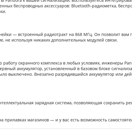
ы Pandora к вашей сигнализации, воспользуйтесь интегрирова
нных беспроводных аксессуаров: Bluetooth-радиометка, беспро
ки.
нейки — встроенный радиотракт на 868 МГц. Он позволит вам
ме, не используя никаких дополнительных модулей связи.
 работу охранного комплекса в любых условиях, инженеры Pand
зервный аккумулятор, установленный в базовом блоке сигнализ
было выключено. Внезапно разрядившийся аккумулятор или де
теллектуальная зарядная система, позволяющая сохранить рес
на прилавках магазинов — и у вас есть возможность самостоят