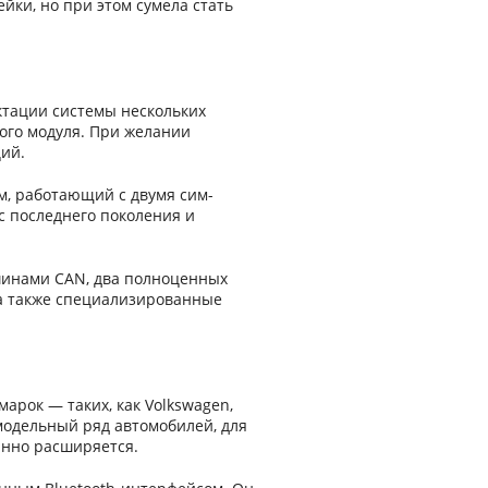
йки, но при этом сумела стать
ктации системы нескольких
ного модуля. При желании
ий.
м, работающий с двумя сим-
 последнего поколения и
 шинами CAN, два полноценных
 а также специализированные
рок — таких, как Volkswagen,
одельный ряд автомобилей, для
янно расширяется.