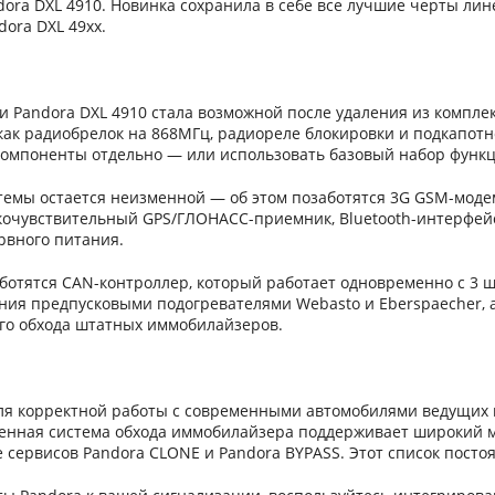
ora DXL 4910. Новинка сохранила в себе все лучшие черты лине
ora DXL 49хх.
и Pandora DXL 4910 стала возможной после удаления из компле
как радиобрелок на 868МГц, радиореле блокировки и подкапот
компоненты отдельно — или использовать базовый набор функц
темы остается неизменной — об этом позаботятся 3G GSM-моде
очувствительный GPS/ГЛОНАСС-приемник, Bluetooth-интерфейс
рвного питания.
аботятся CAN-контроллер, который работает одновременно с 3
ения предпусковыми подогревателями Webasto и Eberspaecher,
го обхода штатных иммобилайзеров.
ля корректной работы с современными автомобилями ведущих ма
енная система обхода иммобилайзера поддерживает широкий м
 сервисов Pandora CLONE и Pandora BYPASS. Этот список посто