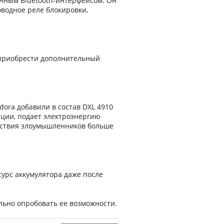
нным Bluetooth-интерфейсом. Он
водное реле блокировки,
 приобрести дополнительный
ora добавили в состав DXL 4910
ации, подает электроэнергию
йствия злоумышленников больше
урс аккумулятора даже после
ельно опробовать ее возможности.