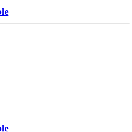
le
le