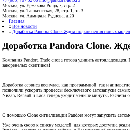
+7 (985) 767 52 00
info@pandora-auto.ru
Москва, ул. Ермакова Роща, 7, стр. 2
Москва, ул. Ташкентская, 28, стр. 1, эт. 3
Москва, ул. Адмирала Руднева, д.20
Главная
::
Все новости
::
Доработка Pandora Clone. Ждем подключения новых модел
Доработка Pandora Clone. Жд
Компания Pandora Trade снова готова удивить автовладельцев.
закоренелых скептиков!
Доработка сервиса коснулась как программной, так и аппарат
позволили ускорить процессы бесключевого автозапуска самых
Nissan, Renault и Lada теперь уходит меньше минуты. Расчеты о
С помощью Clone сигнализации Pandora могут запускать автомо
Уже очень скоро к списку моделей, для которых доступна реал