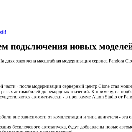
ей!
ем подключения новых моделей
 На днях закончена масштабная модернизация сервиса Pandora Cl
ной части - после модернизации серверный центр Clone стал мо
 разых автомобилей до рекордных значений. К примеру, на под
существляются автоматически - в программе Alarm Studio от Pand
били вне зависимости от комплектации и типа двигателя - эта о
изация бесключевого автозапуска, будут добвавлены новые авто